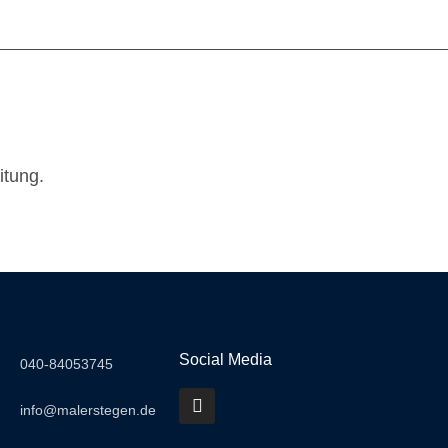
itung.
Social Media
040-84053745
info@malerstegen.de