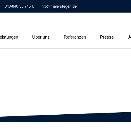
040-840 53 745
info@malerstegen.de
eistungen
Über uns
Referenzen
Presse
J
enzen